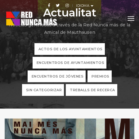
IDIOMA
Actualitat
to
Noticias generadas a través de la Red Nunca más de la
Amical de Mauthausen
ACTOS DE LOS AYUNTAMIENTOS
ENCUENTROS DE AYUNTAMIENTOS
ENCUENTROS DE JÓVENES
PREMIOS
SIN CATEGORIZAR
TREBALLS DE RECERCA